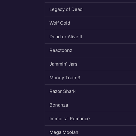
Legacy of Dead
Wolf Gold
Dead or Alive II
Reactoonz
Jammin’ Jars
Money Train 3
Razor Shark
Bonanza
Immortal Romance
Mega Moolah