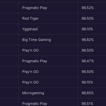
Pragmatic Play
96.52%
Red Tiger
96.50%
Yggdrasil
96.10%
Big Time Gaming
96.82%
Play’n GO
96.50%
Pragmatic Play
96.47%
Play’n GO
96.50%
Play’n GO
96.15%
Microgaming
96.65%
Pragmatic Play
96.51%