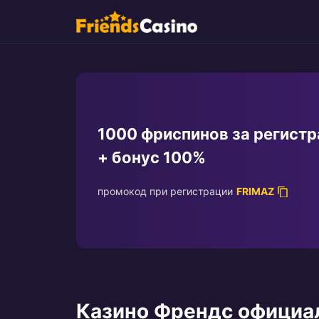
1000 фриспинов за регист
+ бонус 100%
промокод при регистрации
FRIMAZ
Казино Френдс официа