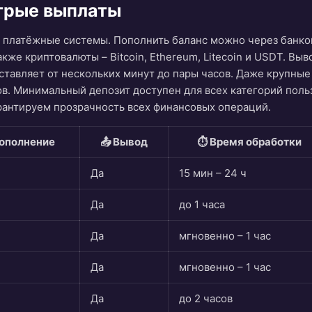
трые выплаты
 платёжные системы. Пополнить баланс можно через банков
 а также криптовалюты – Bitcoin, Ethereum, Litecoin и USDT. 
оставляет от нескольких минут до пары часов. Даже крупны
. Минимальный депозит доступен для всех категорий польз
рантируем прозрачность всех финансовых операций.
Пополнение
📤 Вывод
⏱ Время обработки
Да
15 мин – 24 ч
Да
до 1 часа
Да
мгновенно – 1 час
Да
мгновенно – 1 час
Да
до 2 часов