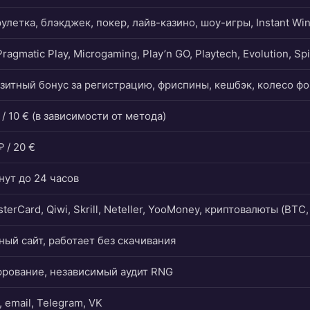
улетка, блэкджек, покер, лайв-казино, шоу-игры, Instant Wi
Pragmatic Play, Microgaming, Play’n GO, Playtech, Evolution, Sp
зитный бонус за регистрацию, фриспины, кешбэк, колесо ф
 / 10 € (в зависимости от метода)
₽ / 20 €
нут до 24 часов
sterCard, Qiwi, Skrill, Neteller, YooMoney, криптовалюты (BTC
ный сайт, работает без скачивания
рование, независимый аудит RNG
, email, Telegram, VK