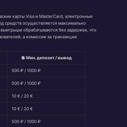
ские карты Visa и MasterCard, электронные
Вывод средств осуществляется максимально
е выигрыши обрабатываются без задержек, что
ователей, а комиссии за транзакции
💲 Мин. депозит / вывод
500 ₽ / 1000 ₽
500 ₽ / 1000 ₽
10 € / 20 €
10 € / 20 €
500 ₽ / 1000 ₽