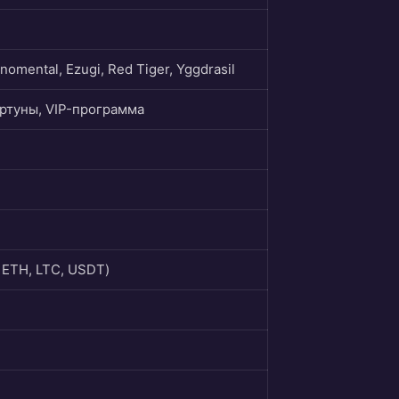
n
inomental, Ezugi, Red Tiger, Yggdrasil
ортуны, VIP-программа
, ETH, LTC, USDT)