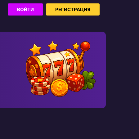
ВОЙТИ
РЕГИСТРАЦИЯ