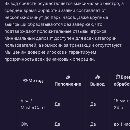
Вывод средств осуществляется максимально быстро, а
среднее время обработки заявки составляет от
нескольких минут до пары часов. Даже крупные
выигрыши обрабатываются без задержек, что
подтверждают положительные отзывы игроков.
Минимальный депозит доступен для всех категорий
пользователей, а комиссии за транзакции отсутствуют.
Мы ценим доверие игроков и гарантируем
прозрачность всех финансовых операций.
📥
📤
⏱ Вре
💳 Метод
Пополнение
Вывод
обрабо
Visa /
15 мин 
Да
Да
MasterCard
24 ч
Qiwi
Да
Да
до 1 ча