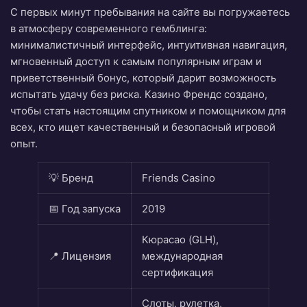
С первых минут пребывания на сайте вы погружаетесь
в атмосферу современного гемблинга:
минималистичный интерфейс, интуитивная навигация,
мгновенный доступ к самым популярным играм и
приветственный бонус, который дарит возможность
испытать удачу без риска. Казино Френдс создано,
чтобы стать настоящим спутником и помощником для
всех, кто ищет качественный и безопасный игровой
опыт.
💡 Бренд
Friends Casino
📅 Год запуска
2019
Кюрасао (GLH),
📍 Лицензия
международная
сертификация
Слоты, рулетка,