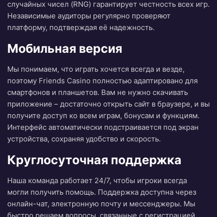
случайных чисел (RNG) гарантирует честность всех игр.
Независимые аудиторы регулярно проверяют
платформу, подтверждая её надежность.
Мобильная версия
Мы понимаем, что играть хочется всегда и везде,
поэтому Friends Casino полностью адаптировано для
смартфонов и планшетов. Вам не нужно скачивать
приложение – достаточно открыть сайт в браузере, и вы
получите доступ ко всем играм, бонусам и функциям.
Интерфейс автоматически подстраивается под экран
устройства, сохраняя удобство и скорость.
Круглосуточная поддержка
Наша команда работает 24/7, чтобы игроки всегда
могли получить помощь. Поддержка доступна через
онлайн-чат, электронную почту и мессенджеры. Мы
быстро решаем вопросы, связанные с регистрацией,