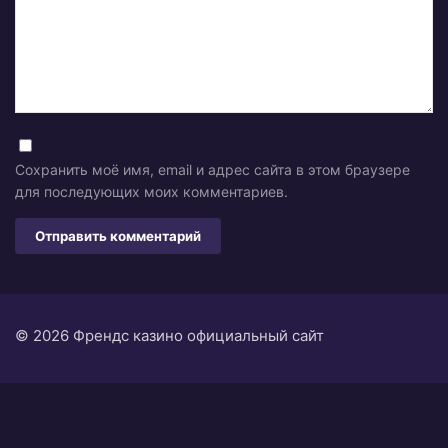
Сохранить моё имя, email и адрес сайта в этом браузере
для последующих моих комментариев.
© 2026 Френдс казино официальный сайт