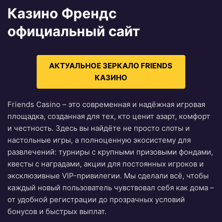
Казино Френдс
официальный сайт
АКТУАЛЬНОЕ ЗЕРКАЛО FRIENDS
КАЗИНО
Friends Casino – это современная и надёжная игровая
площадка, созданная для тех, кто ценит азарт, комфорт
и честность. Здесь вы найдёте не просто слоты и
настольные игры, а полноценную экосистему для
развлечений: турниры с крупными призовыми фондами,
квесты с наградами, акции для постоянных игроков и
эксклюзивные VIP-привилегии. Мы сделали всё, чтобы
каждый новый пользователь чувствовал себя как дома –
от удобной регистрации до прозрачных условий
бонусов и быстрых выплат.