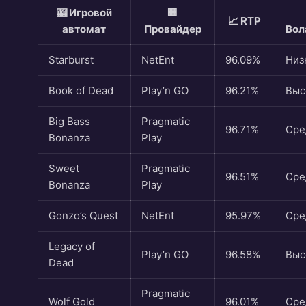
🎰 Игровой
🏢
📈 RTP
автомат
Провайдер
Вол
Starburst
NetEnt
96.09%
Низ
Book of Dead
Play’n GO
96.21%
Выс
Big Bass
Pragmatic
96.71%
Сре
Bonanza
Play
Sweet
Pragmatic
96.51%
Сре
Bonanza
Play
Gonzo’s Quest
NetEnt
95.97%
Сре
Legacy of
Play’n GO
96.58%
Выс
Dead
Pragmatic
Wolf Gold
96.01%
Сре