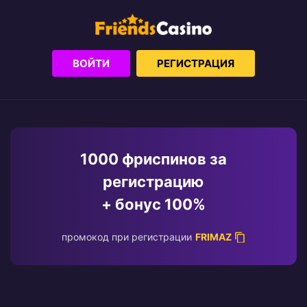
ВОЙТИ
РЕГИСТРАЦИЯ
1000 фриспинов за
регистрацию
+ бонус 100%
промокод при регистрации
FRIMAZ