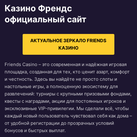
Казино Френдс
официальный сайт
АКТУАЛЬНОЕ ЗЕРКАЛО FRIENDS
КАЗИНО
Friends Casino – это современная и надёжная игровая
площадка, созданная для тех, кто ценит азарт, комфорт
и честность. Здесь вы найдёте не просто слоты и
настольные игры, а полноценную экосистему для
развлечений: турниры с крупными призовыми фондами,
квесты с наградами, акции для постоянных игроков и
эксклюзивные VIP-привилегии. Мы сделали всё, чтобы
каждый новый пользователь чувствовал себя как дома –
от удобной регистрации до прозрачных условий
бонусов и быстрых выплат.