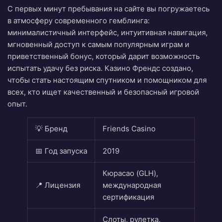
С первых минут пребывания на сайте вы погружаетесь
в атмосферу современного гемблинга:
минималистичный интерфейс, интуитивная навигация,
мгновенный доступ к самым популярным играм и
приветственный бонус, который дарит возможность
испытать удачу без риска. Казино Френдс создано,
чтобы стать настоящим спутником и помощником для
всех, кто ищет качественный и безопасный игровой
опыт.
💡 Бренд
Friends Casino
📅 Год запуска
2019
Кюрасао (GLH),
📍 Лицензия
международная
сертификация
Слоты, рулетка,