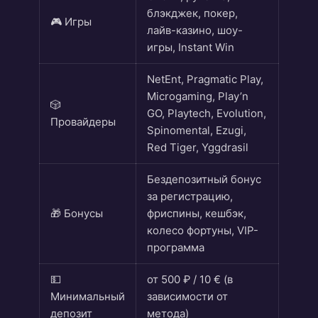
блэкджек, покер,
🎮 Игры
лайв-казино, шоу-
игры, Instant Win
NetEnt, Pragmatic Play,
Microgaming, Play’n
🎲
GO, Playtech, Evolution,
Провайдеры
Spinomental, Ezugi,
Red Tiger, Yggdrasil
Бездепозитный бонус
за регистрацию,
🎁 Бонусы
фриспины, кешбэк,
колесо фортуны, VIP-
программа
💵
от 500 ₽ / 10 € (в
Минимальный
зависимости от
депозит
метода)