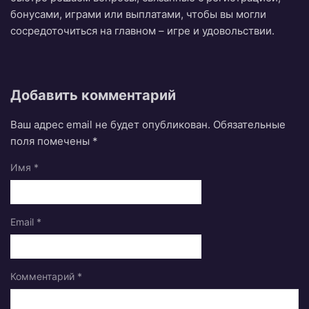
бонусами, играми или выплатами, чтобы вы могли
сосредоточиться на главном – игре и удовольствии.
Добавить комментарий
Ваш адрес email не будет опубликован.
Обязательные
поля помечены
*
Имя
*
Email
*
Комментарий
*