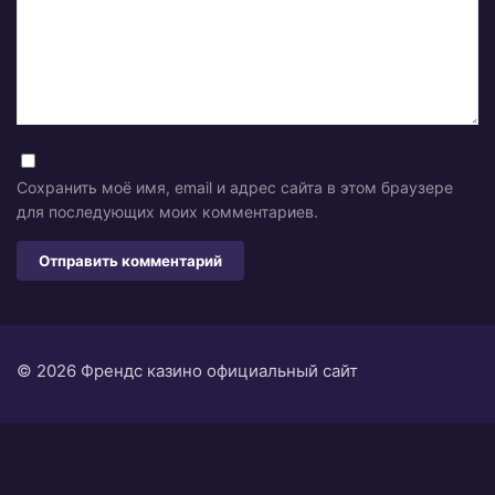
Сохранить моё имя, email и адрес сайта в этом браузере
для последующих моих комментариев.
© 2026 Френдс казино официальный сайт