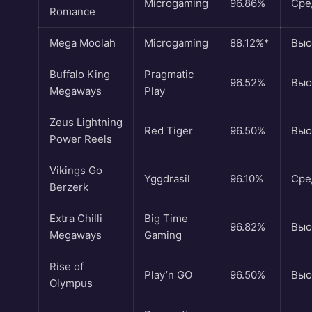
Microgaming
96.86%
Сре
Romance
Mega Moolah
Microgaming
88.12%*
Выс
Buffalo King
Pragmatic
96.52%
Выс
Megaways
Play
Zeus Lightning
Red Tiger
96.50%
Выс
Power Reels
Vikings Go
Yggdrasil
96.10%
Сре
Berzerk
Extra Chilli
Big Time
96.82%
Выс
Megaways
Gaming
Rise of
Play’n GO
96.50%
Выс
Olympus