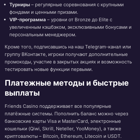
Турниры
– регулярные соревнования с крупными
фондами и ценными призами.
VIP-программа
– уровни от Bronze до Elite с
увеличенным кэшбэком, эксклюзивными бонусами и
персональным менеджером.
Кроме того, подписавшись на наш Telegram-канал или
группу ВКонтакте, игроки получают дополнительные
промокоды, участие в закрытых акциях и возможность
тестировать новые функции первыми.
Платежные методы и быстрые
выплаты
Friends Casino поддерживает все популярные
платёжные системы. Пополнить баланс можно через
банковские карты Visa и MasterCard, электронные
кошельки (Qiwi, Skrill, Neteller, YooMoney), а также
криптовалюты – Bitcoin, Ethereum, Litecoin и USDT.