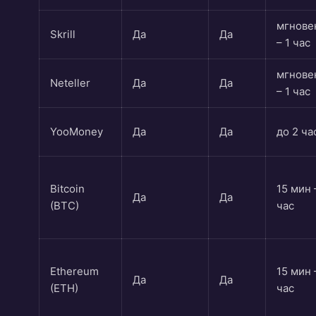
мгнове
Skrill
Да
Да
– 1 час
мгнове
Neteller
Да
Да
– 1 час
YooMoney
Да
Да
до 2 ча
Bitcoin
15 мин 
Да
Да
(BTC)
час
Ethereum
15 мин 
Да
Да
(ETH)
час