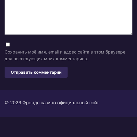
Сохранить моё имя, email и адрес сайта в этом браузере
для последующих моих комментариев.
© 2026 Френдс казино официальный сайт