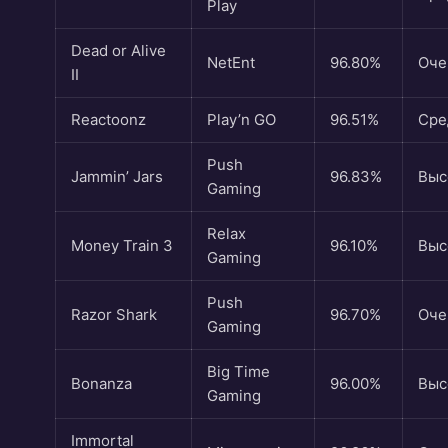
Play
Dead or Alive
NetEnt
96.80%
Оче
II
Reactoonz
Play’n GO
96.51%
Сре
Push
Jammin’ Jars
96.83%
Выс
Gaming
Relax
Money Train 3
96.10%
Выс
Gaming
Push
Razor Shark
96.70%
Оче
Gaming
Big Time
Bonanza
96.00%
Выс
Gaming
Immortal