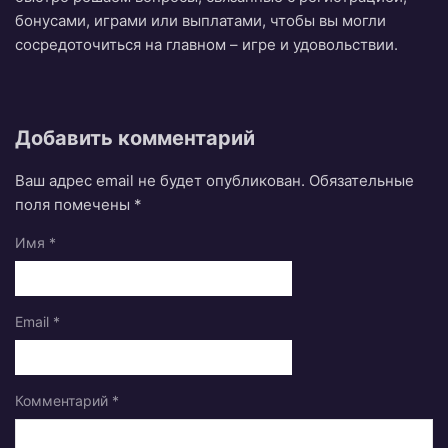
бонусами, играми или выплатами, чтобы вы могли
сосредоточиться на главном – игре и удовольствии.
Добавить комментарий
Ваш адрес email не будет опубликован.
Обязательные
поля помечены
*
Имя
*
Email
*
Комментарий
*