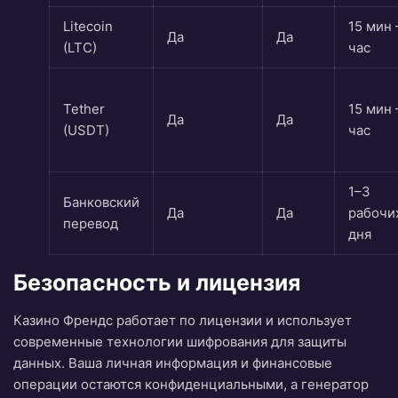
Litecoin
15 мин 
Да
Да
(LTC)
час
Tether
15 мин 
Да
Да
(USDT)
час
1–3
Банковский
Да
Да
рабочи
перевод
дня
Безопасность и лицензия
Казино Френдс работает по лицензии и использует
современные технологии шифрования для защиты
данных. Ваша личная информация и финансовые
операции остаются конфиденциальными, а генератор