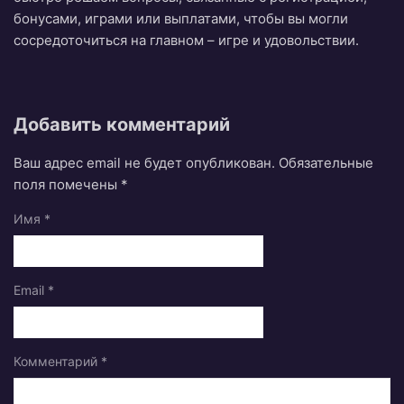
бонусами, играми или выплатами, чтобы вы могли
сосредоточиться на главном – игре и удовольствии.
Добавить комментарий
Ваш адрес email не будет опубликован.
Обязательные
поля помечены
*
Имя
*
Email
*
Комментарий
*