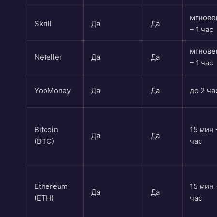
мгнове
Skrill
Да
Да
– 1 час
мгнове
Neteller
Да
Да
– 1 час
YooMoney
Да
Да
до 2 ча
Bitcoin
15 мин 
Да
Да
(BTC)
час
Ethereum
15 мин 
Да
Да
(ETH)
час