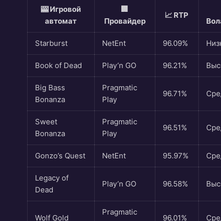
🎰 Игровой
🏢
📈 RTP
автомат
Провайдер
Вол
Starburst
NetEnt
96.09%
Низ
Book of Dead
Play’n GO
96.21%
Выс
Big Bass
Pragmatic
96.71%
Сре
Bonanza
Play
Sweet
Pragmatic
96.51%
Сре
Bonanza
Play
Gonzo’s Quest
NetEnt
95.97%
Сре
Legacy of
Play’n GO
96.58%
Выс
Dead
Pragmatic
Wolf Gold
96.01%
Сре