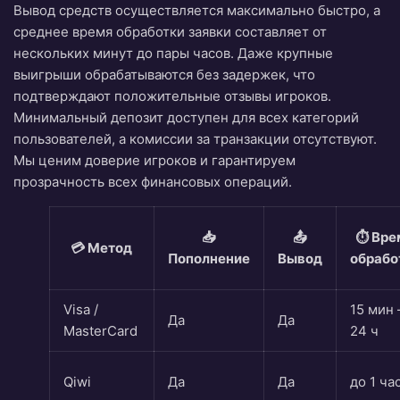
Вывод средств осуществляется максимально быстро, а
среднее время обработки заявки составляет от
нескольких минут до пары часов. Даже крупные
выигрыши обрабатываются без задержек, что
подтверждают положительные отзывы игроков.
Минимальный депозит доступен для всех категорий
пользователей, а комиссии за транзакции отсутствуют.
Мы ценим доверие игроков и гарантируем
прозрачность всех финансовых операций.
📥
📤
⏱ Вре
💳 Метод
Пополнение
Вывод
обрабо
Visa /
15 мин 
Да
Да
MasterCard
24 ч
Qiwi
Да
Да
до 1 ча