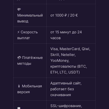
💸
Минимальный
от 1000 ₽ / 20 €
вывод
⚡ Скорость
от 15 минут до 24
выплат
часов
Visa, MasterCard, Qiwi,
Skrill, Neteller,
💳 Платёжные
YooMoney,
методы
криптовалюты (BTC,
ETH, LTC, USDT)
Адаптивный сайт,
📱 Мобильная
работает без
версия
скачивания
SSL-шифрование,
🛡